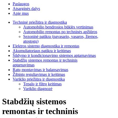
Paslaugos
Atsarginės dalys
Apie mus
Techninė priežiūra ir diagnostika
Automobilio bendrosios būklės vertinimas
Automobilio remontas po techninės apžiūros
Sezoninė patikra (pavasario, vasaros, žiemos,
atostogų)
Elektros sistemų diagnostika ir remontas
Akumuliatoriaus patikra ir keitimas
Šildymo ir kondicionavimo sistemos aptarnavimas
Stabdžių sistemos remontas ir techninis
aptarnavimas
Ratų montavimas ir balansavimas
Žibintų reguliavimas ir keitimas
Variklio priežiūra ir diagnostika
Tepalų ir filtrų keitimas
Variklio diagnozė
Stabdžių sistemos
remontas ir techninis