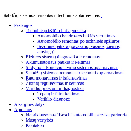
Stabdžių sistemos remontas ir techninis aptarnavimas
Paslaugos
Techninė priežiūra ir diagnostika
Automobilio bendrosios būklės vertinimas
Automobilio remontas po techninės apžiūros
Sezoninė patikra (pavasario, vasaros, žiemos,
atostogų)
Elektros sistemų diagnostika ir remontas
Akumuliatoriaus patikra ir keitimas
Šildymo ir kondicionavimo sistemos aptarnavimas
Stabdžių sistemos remontas ir techninis aptarnavimas
Ratų montavimas ir balansavimas
Žibintų reguliavimas ir keitimas
Variklio priežiūra ir diagnostika
Tepalų ir filtrų keitimas
Variklio diagnozė
Atsarginės dalys
Apie mus
Nepriklausomas "Bosch" automobilių servisų partneris
Mūsų vertybės
Kontaktai