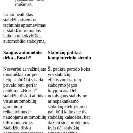
mušimas.
Laiku neatliktas
stabdžių sistemos
techninis aptarnavimas
ir stabdžių remontas
įtakoja nekokybišką
automobilio stabdymą.
Saugus automobilis
Stabdžių patikra
dėka „Bosch“
kompiuteriniu stendu
Nesvarbu ar važinėjate
Ši patikra parodo koks
dinamiškiau ar per
yra stabdžių
lietų, stabdžiai visada
efektyvumas, ratų
privalo būti geri ir
stabdymo jėgos
patikimi. „Bosch“
tolygumas. Dėl
stabdžių diskai atitinka
netolygaus stabdymo
visus automobilių
ar nepakankamo
gamintojų
stabdžių efektyvumo
reikalavimus ir
gali būti kaltos ne tik
naudojami automobilių
stabdžių kaladėlės, bet
OE montavime.
dažnai šios problemos
Stabdžių diskų
kyla dėl stabdžių