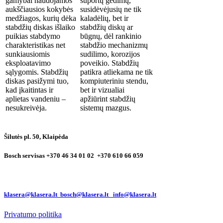
gamybai naudojamos
suportų gedimų,
aukščiausios kokybės
susidėvėjusių ne tik
medžiagos, kurių dėka
kaladėlių, bet ir
stabdžių diskas išlaiko
stabdžių diskų ar
puikias stabdymo
būgnų, dėl rankinio
charakteristikas net
stabdžio mechanizmų
sunkiausiomis
sudilimo, korozijos
eksploatavimo
poveikio. Stabdžių
sąlygomis. Stabdžių
patikra atliekama ne tik
diskas pasižymi tuo,
kompiuteriniu stendu,
kad įkaitintas ir
bet ir vizualiai
aplietas vandeniu –
apžiūrint stabdžių
nesukreivėja.
sistemų mazgus.
Šilutės pl. 50, Klaipėda
Bosch servisas +370 46 34 01 02 +370 610 66 059
klasera@klasera.lt bosch@klasera.lt info@klasera.lt
Privatumo politika