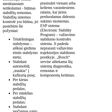
prasisukti vienam arba
menkiausiam
keliems varantiesiems
netikslumui - būtinas
ratams, kai jiems
stabdžių remontas.
perduodamas didesnis
Stabdžių sistemos
sukimo momentas.
kontrolė yra būtina, jei
ESP sistema
pastebimi šie
(Electronic Stability
požymiai:
Program) – važiavimo
Triukšmingas
stabilumo kontrolės
stabdymas –
sistema. Ji padeda
aiškiai girdima
neprarasti važiavimo
trintis stabdymo
trajektorijos stabilumo
metu;
posūkyje. „Bosch“
Stabdant
servise atliekama šių
automobilį
sistemų diagnostika,
„traukia“ į
remontas ir
kažkurią pusę;
komponentų keitimas.
Per kietas
stabdžių
pedalas;
Per minkštas
stabdžių
pedalas;
Stabdant
jaučiamas vairo