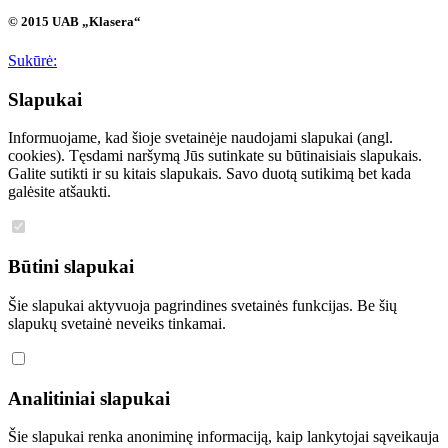
© 2015 UAB „Klasera“
Sukūrė:
Slapukai
Informuojame, kad šioje svetainėje naudojami slapukai (angl.
cookies). Tęsdami naršymą Jūs sutinkate su būtinaisiais slapukais.
Galite sutikti ir su kitais slapukais. Savo duotą sutikimą bet kada
galėsite atšaukti.
Būtini slapukai
Šie slapukai aktyvuoja pagrindines svetainės funkcijas. Be šių
slapukų svetainė neveiks tinkamai.
Analitiniai slapukai
Šie slapukai renka anoniminę informaciją, kaip lankytojai sąveikauja