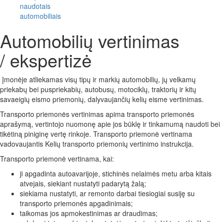
naudotais
automobiliais
Automobilių vertinimas
/ ekspertizė
Įmonėje atliekamas visų tipų ir markių automobilių, jų velkamų
priekabų bei puspriekabių, autobusų, motociklų, traktorių ir kitų
savaeigių eismo priemonių, dalyvaujančių kelių eisme vertinimas.
Transporto priemonės vertinimas apima transporto priemonės
aprašymą, vertintojo nuomonę apie jos būklę ir tinkamumą naudoti bei
tikėtiną piniginę vertę rinkoje. Transporto priemonė vertinama
vadovaujantis Kelių transporto priemonių vertinimo instrukcija.
Transporto priemonė vertinama, kai:
ji apgadinta autoavarijoje, stichinės nelaimės metu arba kitais
atvejais, siekiant nustatyti padarytą žalą;
siekiama nustatyti, ar remonto darbai tiesiogiai susiję su
transporto priemonės apgadinimais;
taikomas jos apmokestinimas ar draudimas;