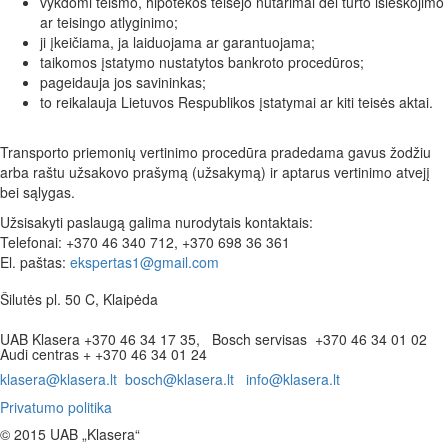
vykdomi teismo, hipotekos teisėjo nutarimai dėl turto išieškojimo
ar teisingo atlyginimo;
ji įkeičiama, ja laiduojama ar garantuojama;
taikomos įstatymo nustatytos bankroto procedūros;
pageidauja jos savininkas;
to reikalauja Lietuvos Respublikos įstatymai ar kiti teisės aktai.
Transporto priemonių vertinimo procedūra pradedama gavus žodžiu
arba raštu užsakovo prašymą (užsakymą) ir aptarus vertinimo atvejį
bei sąlygas.
Užsisakyti paslaugą galima nurodytais kontaktais:
Telefonai: +370 46 340 712, +370 698 36 361
El. paštas:
ekspertas1@gmail.com
Šilutės pl. 50 C, Klaipėda
UAB Klasera +370 46 34 17 35, Bosch servisas +370 46 34 01 02
Audi centras + +370 46 34 01 24
klasera@klasera.lt bosch@klasera.lt info@klasera.lt
Privatumo politika
© 2015 UAB „Klasera“